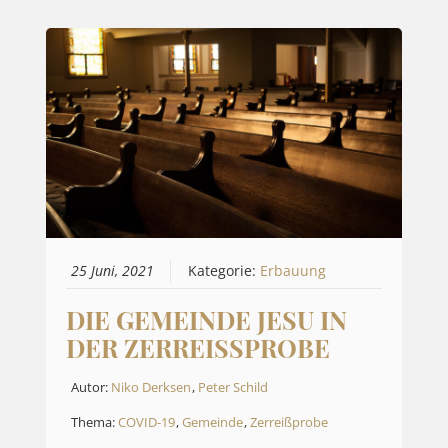
25 Juni, 2021
Kategorie:
Erbauung
DIE GEMEINDE JESU IN
DER ZERREISSPROBE
Autor:
Niko Derksen
,
Peter Schild
Thema:
COVID-19
,
Gemeinde
,
Zerreißprobe