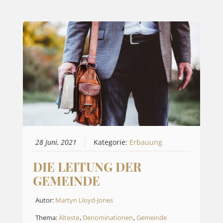
28 Juni, 2021
Kategorie:
Erbauung
DIE LEITUNG DER
GEMEINDE
Autor:
Martyn Lloyd-Jones
Thema:
Älteste
,
Denominationen
,
Gemeinde