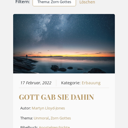
Filtern:
Thema: Zorn Gottes
Löschen
17 Februar, 2022
Kategorie:
Erbauung
GOTT GAB SIE DAHIN
Autor:
Martyn Lloyd-Jones
Thema:
Unmoral
,
Zorn Gottes
Bibelbuch:
Apostelgeschichte