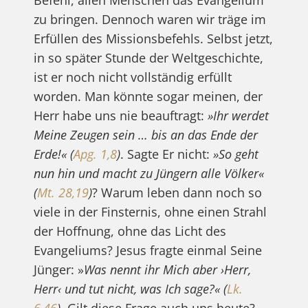
Befehl, allen Menschen das Evangelium
zu bringen. Dennoch waren wir träge im
Erfüllen des Missionsbefehls. Selbst jetzt,
in so später Stunde der Weltgeschichte,
ist er noch nicht vollständig erfüllt
worden. Man könnte sogar meinen, der
Herr habe uns nie beauftragt:
»Ihr werdet
Meine Zeugen sein … bis an das Ende der
Erde!« (
Apg. 1,8
)
. Sagte Er nicht:
»So geht
nun hin und macht zu Jüngern alle Völker«
(
Mt. 28,19
)
? Warum leben dann noch so
viele in der Finsternis, ohne einen Strahl
der Hoffnung, ohne das Licht des
Evangeliums? Jesus fragte einmal Seine
Jünger: »
Was nennt ihr Mich aber ›Herr,
Herr‹ und tut nicht, was Ich sage?« (
Lk.