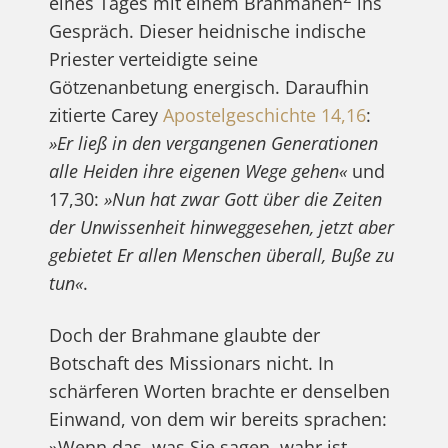
eines Tages mit einem Brahmanen
ins
Gespräch. Dieser heidnische indische
Priester verteidigte seine
Götzenanbetung energisch. Daraufhin
zitierte Carey
Apostelgeschichte 14,16
:
»Er ließ in den vergangenen Generationen
alle Heiden ihre eigenen Wege gehen«
und
17,30:
»Nun hat zwar Gott über die Zeiten
der Unwissenheit hinweggesehen, jetzt aber
gebietet Er allen Menschen überall, Buße zu
tun«
.
Doch der Brahmane glaubte der
Botschaft des Missionars nicht. In
schärferen Worten brachte er denselben
Einwand, von dem wir bereits sprachen:
»Wenn das, was Sie sagen, wahr ist,