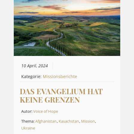
10 April, 2024
Kategorie:
Missionsberichte
DAS EVANGELIUM HAT
KEINE GRENZEN
Autor:
Voice of Hope
Thema:
Afghanistan
,
Kasachstan
,
Mission
,
Ukraine