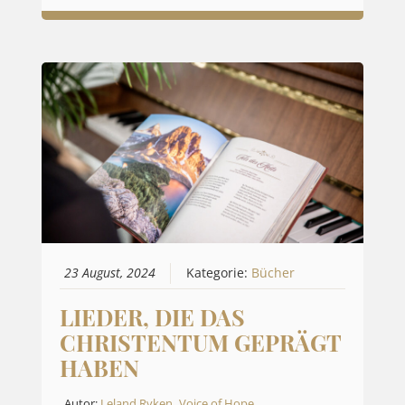
23 August, 2024
Kategorie:
Bücher
LIEDER, DIE DAS
CHRISTENTUM GEPRÄGT
HABEN
Autor:
Leland Ryken
,
Voice of Hope