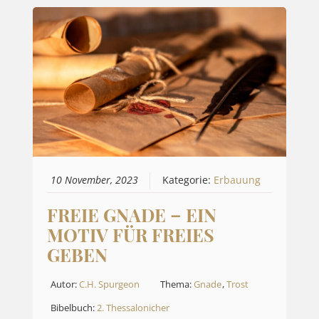
10 November, 2023
Kategorie:
Erbauung
FREIE GNADE – EIN
MOTIV FÜR FREIES
GEBEN
Autor:
C.H. Spurgeon
Thema:
Gnade
,
Trost
Bibelbuch:
2. Thessalonicher