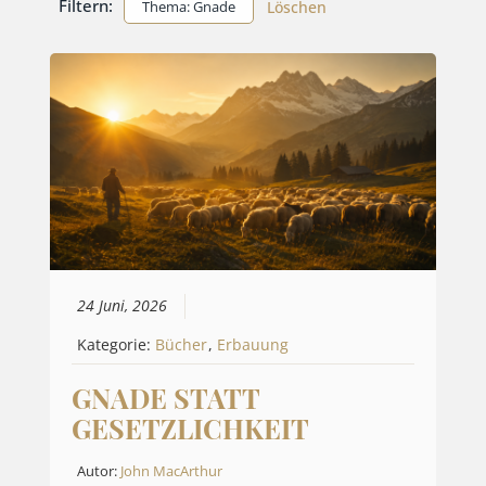
Filtern:
Thema: Gnade
Löschen
24 Juni, 2026
Kategorie:
Bücher
,
Erbauung
GNADE STATT
GESETZLICHKEIT
Autor:
John MacArthur