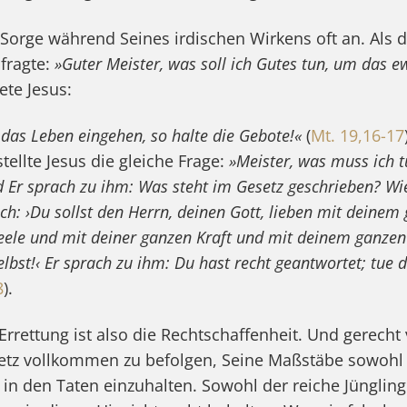
 Sorge während Seines irdischen Wirkens oft an. Als d
fragte:
»Guter Meister, was soll ich Gutes tun, um das e
ete Jesus:
 das Leben eingehen, so halte die Gebote!«
(
Mt. 19,16-17
tellte Jesus die gleiche Frage:
»Meister, was muss ich 
 Er sprach zu ihm: Was steht im Gesetz geschrieben? Wie 
ch: ›Du sollst den Herrn, deinen Gott, lieben mit deine
eele und mit deiner ganzen Kraft und mit deinem ganze
lbst!‹ Er sprach zu ihm: Du hast recht geantwortet; tue d
8
).
rrettung ist also die Rechtschaffenheit. Und gerecht 
etz vollkommen zu befolgen, Seine Maßstäbe sowohl 
in den Taten einzuhalten. Sowohl der reiche Jüngling