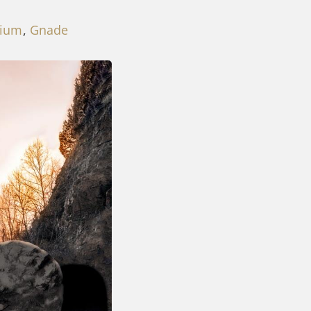
lium
,
Gnade