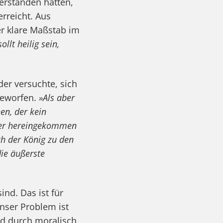
verstanden hatten,
erreicht. Aus
er klare Maßstab im
sollt heilig sein,
der versuchte, sich
geworfen.
»Als aber
en, der kein
hier hereingekommen
h der König zu den
die äußerste
ind. Das ist für
nser Problem ist
nd durch moralisch