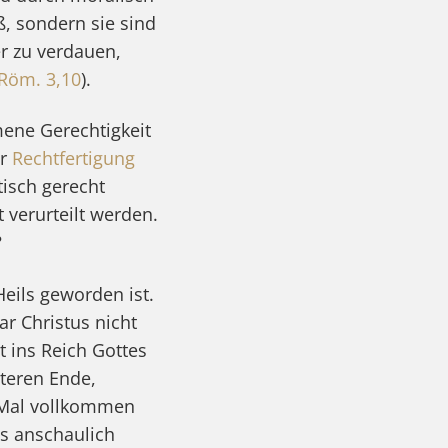
ß, sondern sie sind
r zu verdauen,
Röm. 3,10
).
mene Gerechtigkeit
er
Rechtfertigung
tisch gerecht
 verurteilt werden.
?
Heils geworden ist.
r Christus nicht
t ins Reich Gottes
tteren Ende,
e Mal vollkommen
es anschaulich