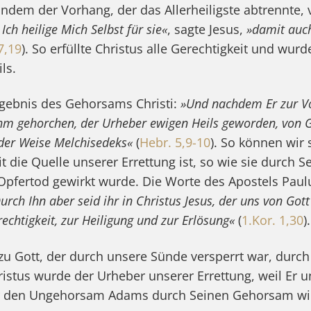
 indem der Vorhang, der das Allerheiligste abtrennte,
Ich heilige Mich Selbst für sie«
, sagte Jesus,
»damit auch
7,19
). So erfüllte Christus alle Gerechtigkeit und wurd
ls.
Ergebnis des Gehorsams Christi:
»Und nachdem Er zur V
ie Ihm gehorchen, der Urheber ewigen Heils geworden, von 
der Weise Melchisedeks«
(
Hebr. 5,9-10
). So können wir 
it die Quelle unserer Errettung ist, so wie sie durch
Opfertod gewirkt wurde. Die Worte des Apostels Pau
urch Ihn aber seid ihr in Christus Jesus, der uns von Go
rechtigkeit, zur Heiligung und zur Erlösung«
(
1.Kor. 1,30
).
u Gott, der durch unsere Sünde versperrt war, durch 
hristus wurde der Urheber unserer Errettung, weil Er u
Er den Ungehorsam Adams durch Seinen Gehorsam w