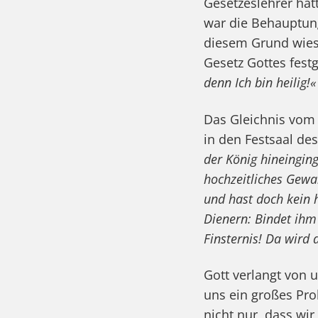
Gesetzeslehrer hatt
war die Behauptung,
diesem Grund wies 
Gesetz Gottes fest
denn Ich bin heilig!«
Das Gleichnis vom 
in den Festsaal de
der König hineingin
hochzeitliches Gewa
und hast doch kein 
Dienern: Bindet ihm
Finsternis! Da wird
Gott verlangt von u
uns ein großes Pro
nicht nur, dass wi