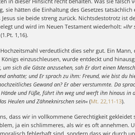
en in dieser Hinsicht recht behalten. Was sie falsch 
 sie hätten die Einhaltung des Gesetzes tatsächlich 
Jesus sie beide streng zurück. Nichtsdestotrotz ist d
gelegt und wird im Neuen Testament wiederholt:
»Ihr 
(1.Pt. 1,16).
Hochzeitsmahl verdeutlicht dies sehr gut. Ein Mann, 
s Königs einzuschleusen, wurde entdeckt und hinaus
g, um sich die Gäste anzusehen, sah Er dort einen Mensch
nd anhatte; und Er sprach zu ihm: Freund, wie bist du 
hochzeitliches Gewand an? Er aber verstummte. Da sprac
 Hände und Füße, führt ihn weg und werft ihn hinaus in 
 das Heulen und Zähneknirschen sein«
(
Mt. 22,11-13
).
ns, dass wir in vollkommene Gerechtigkeit gekleidet s
blem, ja ein schlimmeres, als wir es oft annehmen. U
r moralisch fehlerhaft sind, sondern dass wir durch u