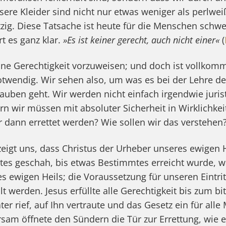
sere Kleider sind nicht nur etwas weniger als perlwei
zig. Diese Tatsache ist heute für die Menschen schwe
rt es ganz klar.
»Es ist keiner gerecht, auch nicht einer«
(
ne Gerechtigkeit vorzuweisen; und doch ist vollkom
notwendig. Wir sehen also, um was es bei der Lehre d
lauben geht. Wir werden nicht einfach irgendwie juris
n wir müssen mit absoluter Sicherheit in Wirklichkeit
r dann errettet werden? Wie sollen wir das verstehen
 zeigt uns, dass Christus der Urheber unseres ewigen 
es geschah, bis etwas Bestimmtes erreicht wurde, wa
s ewigen Heils; die Voraussetzung für unseren Eintrit
lt werden. Jesus erfüllte alle Gerechtigkeit bis zum bi
er rief, auf Ihn vertraute und das Gesetz ein für all
orsam öffnete den Sündern die Tür zur Errettung, wie 