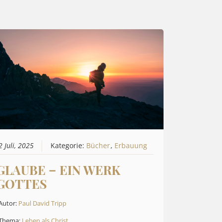
2 Juli, 2025
Kategorie:
Bücher
,
Erbauung
GLAUBE – EIN WERK
GOTTES
Autor:
Paul David Tripp
Thema:
Leben als Christ