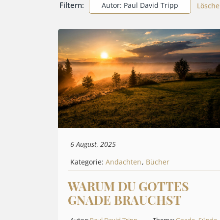
Filtern:
Autor: Paul David Tripp
Lösche
6 August, 2025
Kategorie:
Andachten
,
Bücher
WARUM DU GOTTES
GNADE BRAUCHST
Autor:
Paul David Tripp
Thema:
Gnade
,
Sünde