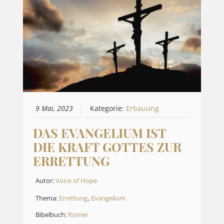
9 Mai, 2023
Kategorie:
Erbauung
DAS EVANGELIUM IST
DIE KRAFT GOTTES ZUR
ERRETTUNG
Autor:
Voice of Hope
Thema:
Errettung
,
Evangelium
Bibelbuch:
Römer