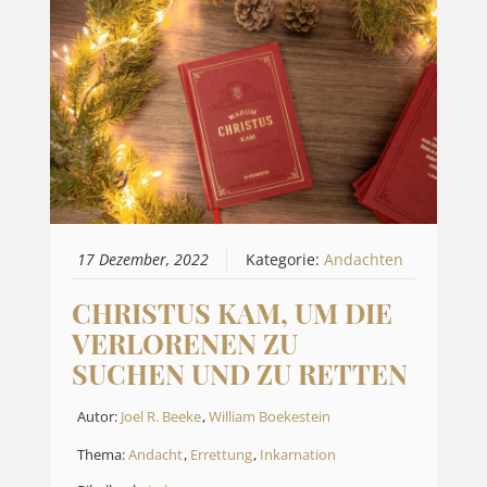
17 Dezember, 2022
Kategorie:
Andachten
CHRISTUS KAM, UM DIE
VERLORENEN ZU
SUCHEN UND ZU RETTEN
Autor:
Joel R. Beeke
,
William Boekestein
Thema:
Andacht
,
Errettung
,
Inkarnation