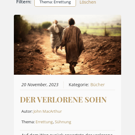
Filtern:
Thema: Errettung
Löschen
20 November, 2023
Kategorie:
Bücher
DER VERLORENE SOHN
Autor:
John MacArthur
Thema:
Errettung
,
Sühnung