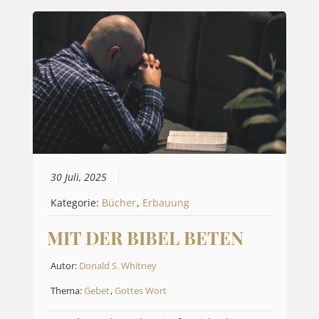
30 Juli, 2025
Kategorie:
Bücher
,
Erbauung
MIT DER BIBEL BETEN
Autor:
Donald S. Whitney
Thema:
Gebet
,
Gottes Wort