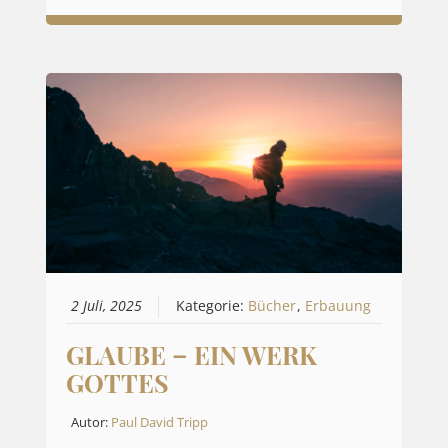
2 Juli, 2025
Kategorie:
Bücher
,
Erbauung
GLAUBE – EIN WERK
GOTTES
Autor:
Paul David Tripp