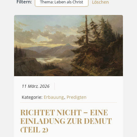
Filtern:
Thema: Leben als Christ
Löschen
11 März, 2026
Kategorie:
Erbauung
,
Predigten
RICHTET NICHT – EINE
EINLADUNG ZUR DEMUT
(TEIL 2)