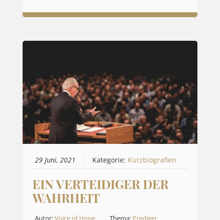
29 Juni, 2021
Kategorie:
Kurzbiografien
EIN VERTEIDIGER DER
WAHRHEIT
Autor:
Voice of Hope
Thema:
Prediger