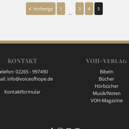
Vorherige
1
3
4
5
...
KONTAKT
VOH-Verlag
elefon: 02265 - 997490
Bibeln
ail: info@voiceofhope.de
Bücher
Hörbücher
Kontaktformular
Musik/Noten
VOH-Magazine