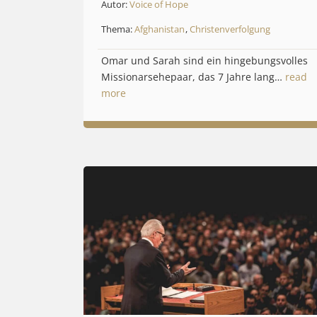
Autor:
Voice of Hope
Thema:
Afghanistan
,
Christenverfolgung
Omar und Sarah sind ein hingebungsvolles
Missionarsehepaar, das 7 Jahre lang…
read
more