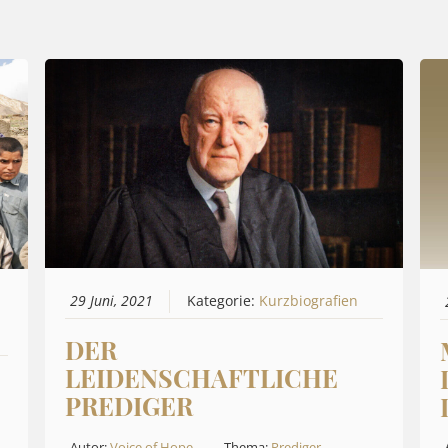
29 Juni, 2021
Kategorie:
Kurzbiografien
DER
LEIDENSCHAFTLICHE
PREDIGER
Autor:
Voice of Hope
Thema:
Prediger