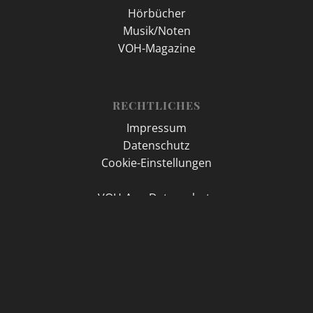
Hörbücher
Musik/Noten
VOH-Magazine
RECHTLICHES
Impressum
Datenschutz
Cookie-Einstellungen
VOH-App Datenschutz
Social-Media Datenschutz
2026 ©
Missionswerk Voice of Hope e.V.