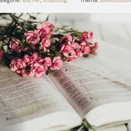
ategorie:
Bücher
,
Erbauung
Thema:
Bibelstudiu