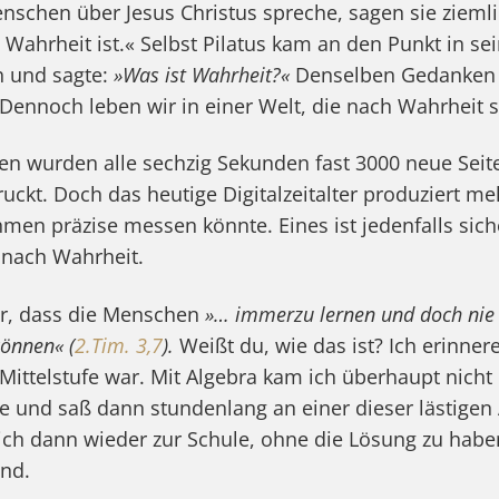
nschen über Jesus Christus spreche, sagen sie ziemlic
e Wahrheit ist.« Selbst Pilatus kam an den Punkt in s
h und sagte:
»Was ist Wahrheit?«
Denselben Gedanken 
ennoch leben wir in einer Welt, die nach Wahrheit s
ren wurden alle sechzig Sekunden fast 3000 neue Seite
ckt. Doch das heutige Digitalzeitalter produziert meh
men präzise messen könnte. Eines ist jedenfalls sich
t nach Wahrheit.
ar, dass die Menschen
»… immerzu lernen und doch nie 
önnen« (
2.Tim. 3,7
).
Weißt du, wie das ist? Ich erinnere
 Mittelstufe war. Mit Algebra kam ich überhaupt nicht
e und saß dann stundenlang an einer dieser lästige
ich dann wieder zur Schule, ohne die Lösung zu habe
end.