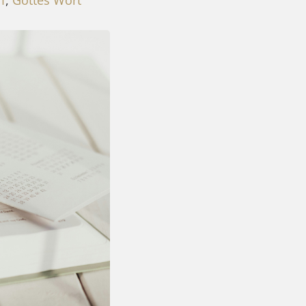
m
,
Gottes Wort