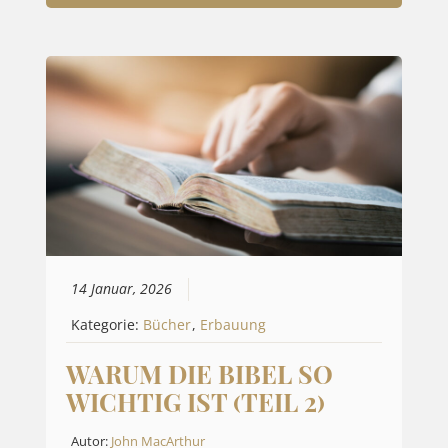
14 Januar, 2026
Kategorie:
Bücher
,
Erbauung
WARUM DIE BIBEL SO
WICHTIG IST (TEIL 2)
Autor:
John MacArthur