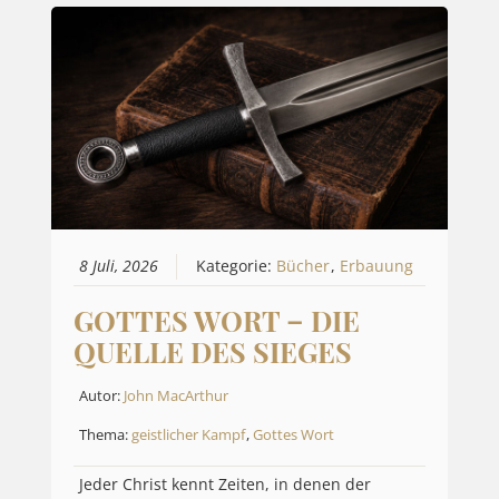
8 Juli, 2026
Kategorie:
Bücher
,
Erbauung
GOTTES WORT – DIE
QUELLE DES SIEGES
Autor:
John MacArthur
Thema:
geistlicher Kampf
,
Gottes Wort
Jeder Christ kennt Zeiten, in denen der