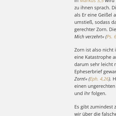
In
Markus 3,5
wird 
zu ihnen sprach. 
als Er eine Geißel
umstieß, sodass da
gerechter Zorn. Di
Mich verzehrt« (
Ps. 
Zorn ist also nicht
eine Katastrophe an
darum sehr leicht 
Epheserbrief gewa
Zorn!« (
Eph. 4,26
).
Hi
einen ungerechten
und ihr folgen.
Es gibt zumindest 
wir über die falsch