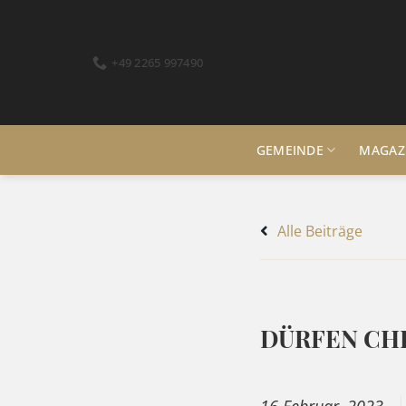
Zum
Inhalt
springen
‭+49 2265 997490‬
GEMEINDE
MAGAZ
Alle Beiträge
DÜRFEN CHR