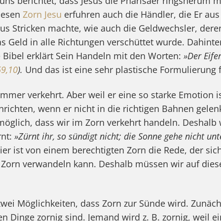
uns berichtet, dass Jesus die Pharisäer ringsherum 
Diesen
Zorn Jesu
erfuhren auch die Händler, die Er aus
 aus Stricken machte, wie auch die Geldwechsler, dere
s Geld in alle Richtungen verschüttet wurde. Dahinte
e Bibel erklärt Sein Handeln mit den Worten:
»Der Eife
69,10
).
Und das ist eine sehr plastische Formulierung f
 immer verkehrt. Aber weil er eine so starke Emotion i
richten, wenn er nicht in die richtigen Bahnen gelenkt
möglich, dass wir im Zorn verkehrt handeln. Deshalb
rnt:
»Zürnt ihr, so sündigt nicht; die Sonne gehe nicht un
er ist von einem berechtigten Zorn die Rede, der sich
 Zorn verwandeln kann. Deshalb müssen wir auf die
zwei Möglichkeiten, dass Zorn zur Sünde wird. Zunäc
en Dinge zornig sind. Jemand wird z. B. zornig, weil e