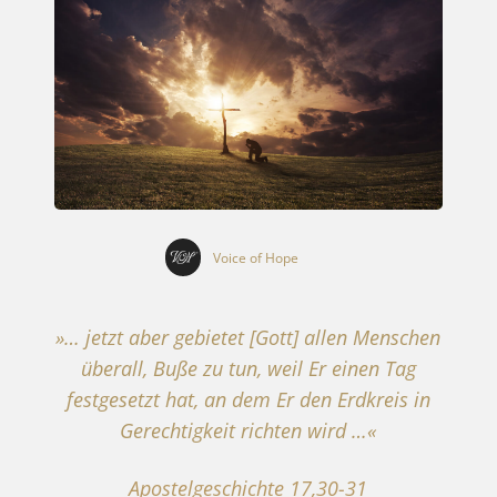
Voice of Hope
»… jetzt aber gebietet [Gott] allen Menschen
überall, Buße zu tun, weil Er einen Tag
festgesetzt hat, an dem Er den Erdkreis in
Gerechtigkeit richten wird …«
Apostelgeschichte 17,30-31