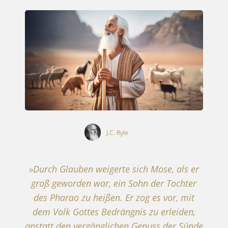
J.C. Ryle
»Durch Glauben weigerte sich Mose, als er
groß geworden war, ein Sohn der Tochter
des Pharao zu heißen. Er zog es vor, mit
dem Volk Gottes Bedrängnis zu erleiden,
anstatt den vergänglichen Genuss der Sünde