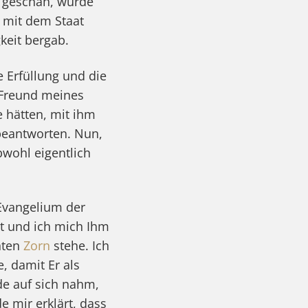
 geschah, wurde
n mit dem Staat
keit bergab.
e Erfüllung und die
r Freund meines
 hätten, mit ihm
 beantworten. Nun,
wohl eigentlich
Evangelium der
st und ich mich Ihm
hten
Zorn
stehe. Ich
, damit Er als
de auf sich nahm,
e mir erklärt, dass