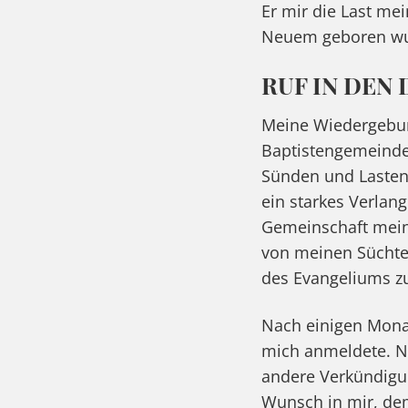
Er mir die Last m
Neuem geboren wu
RUF IN DEN 
Meine Wiedergebur
Baptistengemeinde 
Sünden und Lasten 
ein starkes Verlan
Gemeinschaft meine
von meinen Süchten
des Evangeliums 
Nach einigen Mona
mich anmeldete. Na
andere Verkündigu
Wunsch in mir, dem