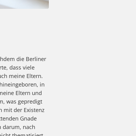
chdem die Berliner
te, dass viele
ch meine Eltern.
 hineingeboren, in
 meine Eltern und
m, was gepredigt
h mit der Existenz
ttenden Gnade
em darum, nach
icht thematisiert.