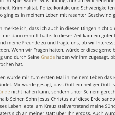
mit im Spiel waren. Was anfangs nur am Wochenende
heit. Kriminalität, Polizeikontakt und Schwierigkeite
o ging es in meinem Leben mit rasanter Geschwindig
n merkte ich, dass ich auch in diesen Dingen nicht di
h mir darin erhofft hatte. In dieser Zeit kam ein gute
nd meine Freunde zu und fragte uns, ob wir Interesse
reden. Wenn wir Fragen hätten, würde er diese gerne
ng und durch Seine
Gnade
haben wir ihm zugesagt, ob
rochen hat.
hen wurde mir zum ersten Mal in meinem Leben das 
ndet. Mir wurde gesagt, dass Gott ein heiliger Gott i
ünde
nicht nahen kann, sondern unter Seinem gerec
halb Seinen Sohn Jesus Christus auf diese Erde sandte
es Leben lebte, am Kreuz stellvertretend meine Sün
aters sich an meiner statt über Ihn ergoss. Auch wurd