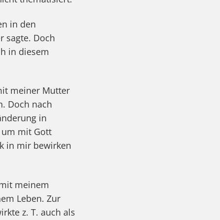
en in den
r sagte. Doch
ch in diesem
mit meiner Mutter
n. Doch nach
änderung in
 um mit Gott
k in mir bewirken
t mit meinem
nem Leben. Zur
kte z. T. auch als