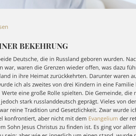
esen
INER BEKEHRUNG
beide Deutsche, die in Russland geboren wurden. Na
n war, waren die Grenzen wieder offen, was dazu führ
and in ihre Heimat zurückkehrten. Darunter waren au
urde ich als zweites von drei Kindern in eine Familie
en Werte eine große Rolle spielten. Die Gemeinde, die
 jedoch stark russlanddeutsch geprägt. Vieles von de
war reine Tradition und Gesetzlichkeit. Zwar wurde ic
el konfrontiert, aber nicht mit dem
Evangelium
der re
em Sohn Jesus Christus zu finden ist. Es ging vor all
 sein; aber wie es innerlich um einen stand, wurde n