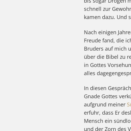
bis sogar Drogen 
schnell zur Gewohn
kamen dazu. Und s
Nach einigen Jahre
Freude fand, die ic
Bruders auf mich u
über die Bibel zu 
in Gottes Vorsehu
alles dagegengesp
In diesen Gespräc
Gnade Gottes verkü
aufgrund meiner
S
erfuhr, dass Er des
Mensch ein sündlos
und der Zorn des V