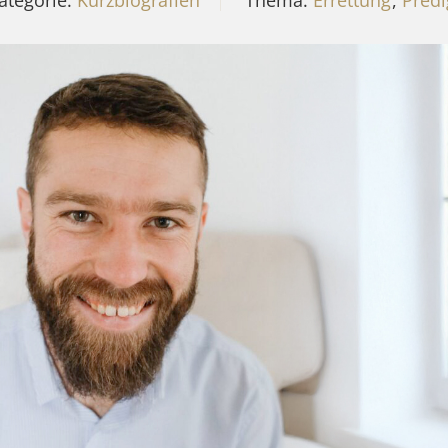
ategorie:
Kurzbiografien
Thema:
Errettung
,
Predi