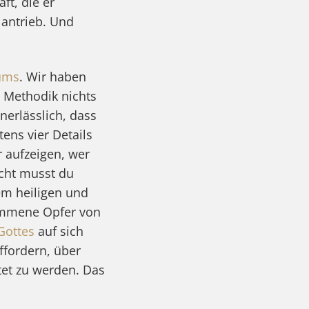
ft, die er
 antrieb. Und
ums
. Wir haben
e Methodik nichts
nerlässlich, dass
tens vier Details
 aufzeigen, wer
icht musst du
em heiligen und
kommene Opfer von
Gottes
auf sich
ffordern, über
et zu werden. Das