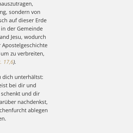
inauszutragen,
hing, sondern von
ch auf dieser Erde
d in der Gemeinde
tand Jesu, wodurch
r Apostelgeschichte
ium zu verbreiten,
. 17,6
).
dich unterhältst:
ist bei dir und
t schenkt und dir
darüber nachdenkst,
schenfurcht ablegen
en.