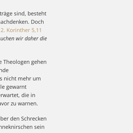
träge sind, besteht
e nachdenken. Doch
n
2. Korinther 5,11
suchen wir daher die
le Theologen gehen
unde
ss nicht mehr um
lle gewarnt
wartet, die in
avor zu warnen.
 über den Schrecken
ähneknirschen sein