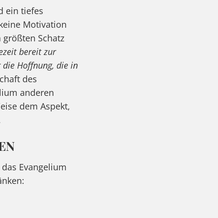
ein tiefes
keine Motivation
n größten Schatz
ezeit bereit zur
die Hoffnung, die in
schaft des
elium anderen
eise dem Aspekt,
.
EN
, das Evangelium
änken: