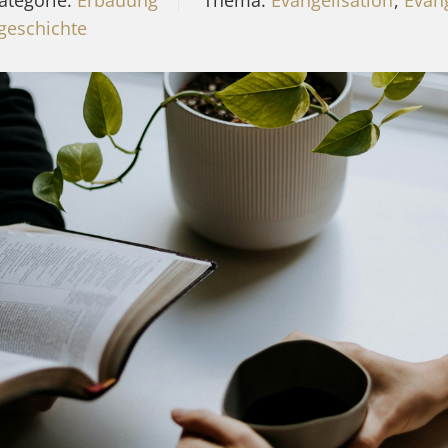
ategorie:
Erbauung
Thema:
Evangelisation
,
Evan
geschichte