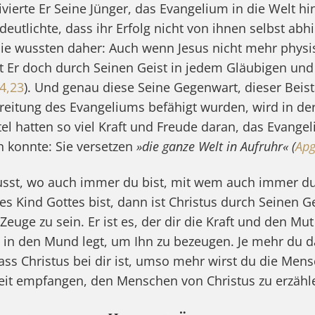
vierte Er Seine Jünger, das Evangelium in die Welt h
eutlichte, dass ihr Erfolg nicht von ihnen selbst ab
ie wussten daher: Auch wenn Jesus nicht mehr physis
st Er doch durch Seinen Geist in jedem Gläubigen un
14,23
). Und genau diese Seine Gegenwart, dieser Beis
breitung des Evangeliums befähigt wurden, wird in de
el hatten so viel Kraft und Freude daran, das Evangel
 konnte: Sie versetzen
»die ganze Welt in Aufruhr« (
Apg
sst, wo auch immer du bist, mit wem auch immer du 
s Kind Gottes bist, dann ist Christus durch Seinen Ge
 Zeuge zu sein. Er ist es, der dir die Kraft und den Mu
e in den Mund legt, um Ihn zu bezeugen. Je mehr du 
ass Christus bei dir ist, umso mehr wirst du die Men
eit empfangen, den Menschen von Christus zu erzähl