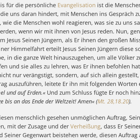
is für die persönliche
Evangelisation
ist die Menschen
 die uns daran hindert, mit Menschen ins Gespräch 
, wie die Menschen wohl reagieren, was sie zu uns sa
rden, wenn wir mit ihnen von Jesus reden. Nun, gen
 Jesus Seinen Jüngern, als Er ihnen den großen Mis
iner Himmelfahrt erteilt Jesus Seinen Jüngern diese s
, in die ganze Welt hinauszugehen, um alle Völker z
en und sie alles zu lehren, was Er ihnen befohlen hat
icht nur verängstigt, sondern, auf sich allein gestellt
rag auszuführen, leitete Er ihn mit folgenden Worten 
el und auf Erden.«
Und zum Schluss fügte Er noch hin
ge bis an das Ende der Weltzeit! Amen« (
Mt. 28,18.20
).
diesen menschlich gesehen unmöglichen Auftrag, Sei
ten, mit der Zusage und der
Verheißung
, dass Er Sein
d Seiner Gegenwart beistehen werde, diesen Auftrag