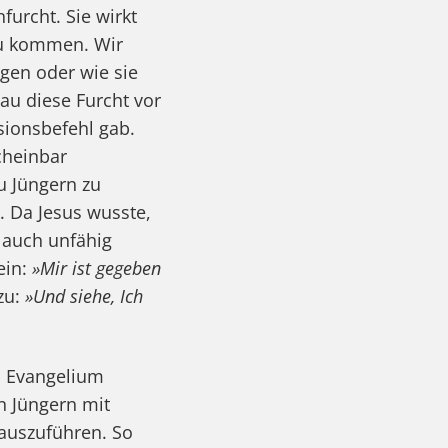
furcht. Sie wirkt
zu kommen. Wir
gen oder wie sie
au diese Furcht vor
sionsbefehl gab.
cheinbar
u Jüngern zu
. Da Jesus wusste,
, auch unfähig
ein:
»Mir ist gegeben
zu:
»Und siehe, Ich
n Evangelium
en Jüngern mit
 auszuführen. So