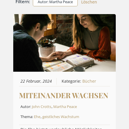
Filtern:
Autor: Martha Peace
Löschen
22 Februar, 2024
Kategorie:
Bücher
MITEINANDER WACHSEN
Autor:
John Crotts
,
Martha Peace
Thema:
Ehe
,
geistliches Wachstum