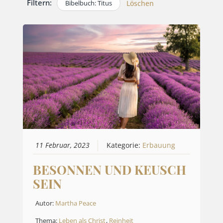
Filtern:
Bibelbuch: Titus
Löschen
11 Februar, 2023
Kategorie:
Erbauung
BESONNEN UND KEUSCH
SEIN
Autor:
Martha Peace
Thema:
Leben als Christ
,
Reinheit