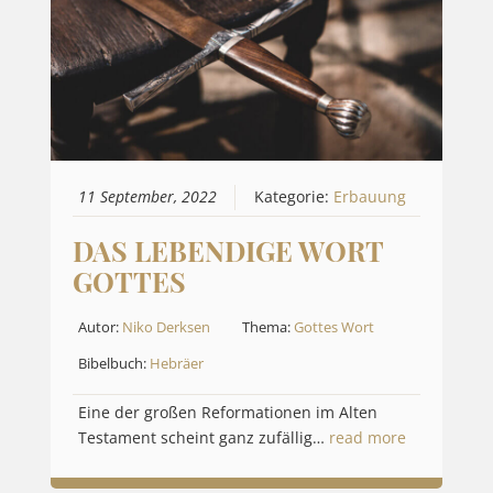
11 September, 2022
Kategorie:
Erbauung
DAS LEBENDIGE WORT
GOTTES
Autor:
Niko Derksen
Thema:
Gottes Wort
Bibelbuch:
Hebräer
Eine der großen Reformationen im Alten
Testament scheint ganz zufällig…
read more