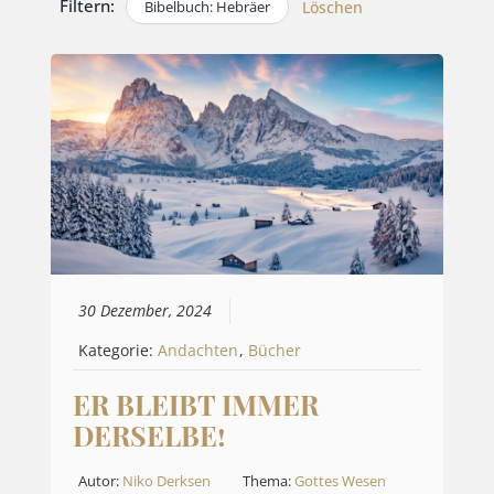
Filtern:
Bibelbuch: Hebräer
Löschen
30 Dezember, 2024
Kategorie:
Andachten
,
Bücher
ER BLEIBT IMMER
DERSELBE!
Autor:
Niko Derksen
Thema:
Gottes Wesen