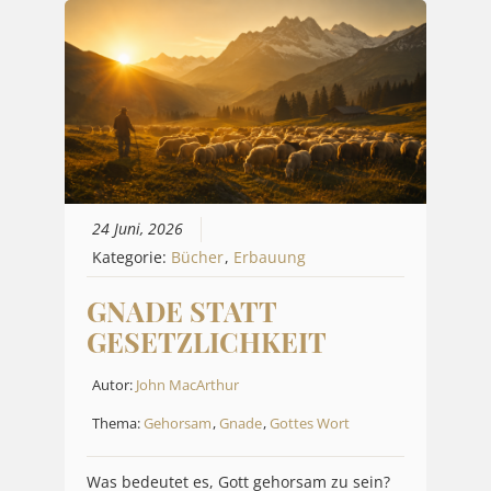
24 Juni, 2026
Kategorie:
Bücher
,
Erbauung
GNADE STATT
GESETZLICHKEIT
Autor:
John MacArthur
Thema:
Gehorsam
,
Gnade
,
Gottes Wort
Was bedeutet es, Gott gehorsam zu sein?