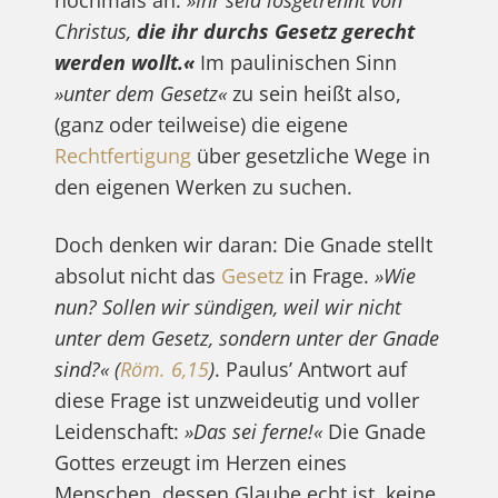
nochmals an:
»Ihr seid losgetrennt von
Christus,
die ihr durchs Gesetz gerecht
werden wollt.«
Im paulinischen Sinn
»unter dem Gesetz«
zu sein heißt also,
(ganz oder teilweise) die eigene
Rechtfertigung
über gesetzliche Wege in
den eigenen Werken zu suchen.
Doch denken wir daran: Die Gnade stellt
absolut nicht das
Gesetz
in Frage.
»Wie
nun? Sollen wir sündigen, weil wir nicht
unter dem Gesetz, sondern unter der Gnade
sind?«
(
Röm. 6,15
)
. Paulus’ Antwort auf
diese Frage ist unzweideutig und voller
Leidenschaft:
»Das sei ferne!«
Die Gnade
Gottes erzeugt im Herzen eines
Menschen, dessen Glaube echt ist, keine