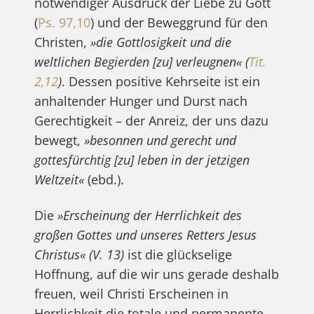
notwendiger Ausdruck der Liebe zu Gott
(
Ps. 97,10
) und der Beweggrund für den
Christen,
»die Gottlosigkeit und die
weltlichen Begierden [zu] verleugnen«
(
Tit.
2,12
)
. Dessen positive Kehrseite ist ein
anhaltender Hunger und Durst nach
Gerechtigkeit – der Anreiz, der uns dazu
bewegt,
»besonnen und gerecht und
gottesfürchtig [zu] leben in der jetzigen
Weltzeit«
(ebd.).
Die
»Erscheinung der Herrlichkeit des
großen Gottes und unseres Retters Jesus
Christus«
(V. 13)
ist die glückselige
Hoffnung, auf die wir uns gerade deshalb
freuen, weil Christi Erscheinen in
Herrlichkeit die totale und permanente