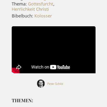
Thema:
Gottesfurcht
,
Herrlichkeit Christi
Bibelbuch:
Kolosser
Peter Schild
THEMEN: