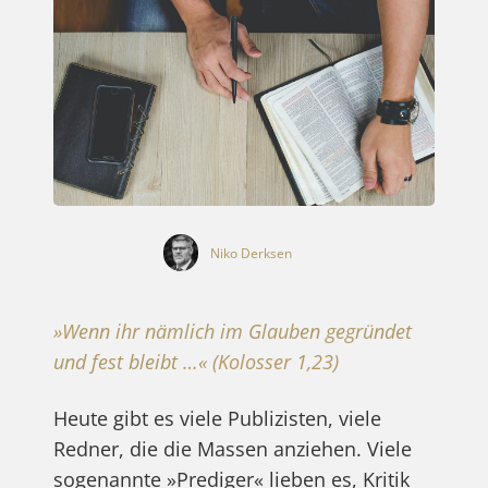
Niko Derksen
»Wenn ihr nämlich im Glauben gegründet
und fest bleibt …«
(
Kolosser 1,23
)
Heute gibt es viele Publizisten, viele
Redner, die die Massen anziehen. Viele
sogenannte »Prediger« lieben es, Kritik