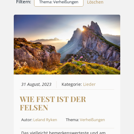
Filtern:
Thema: Verheißungen
Löschen
31 August, 2023
Kategorie:
Lieder
WIE FEST IST DER
FELSEN
Autor:
Leland Ryken
Thema:
Verheißungen
Das vielleicht bemerkenswerteste und am