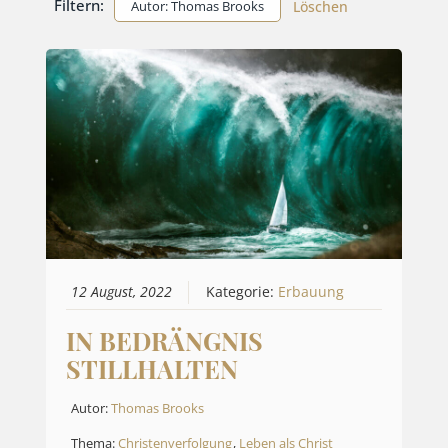
Filtern:
Autor: Thomas Brooks
Löschen
12 August, 2022
Kategorie:
Erbauung
IN BEDRÄNGNIS
STILLHALTEN
Autor:
Thomas Brooks
Thema:
Christenverfolgung
,
Leben als Christ