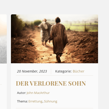
20 November, 2023
Kategorie:
Bücher
DER VERLORENE SOHN
Autor:
John MacArthur
Thema:
Errettung
,
Sühnung