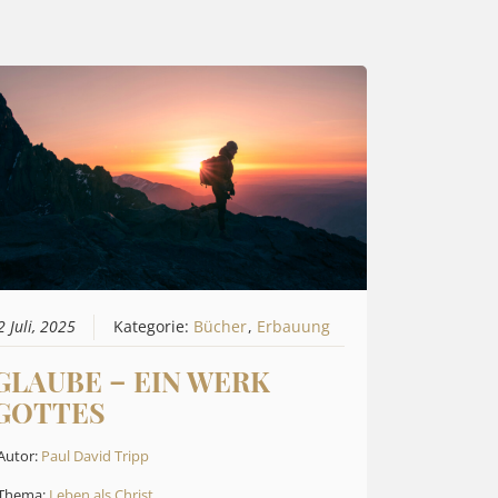
2 Juli, 2025
Kategorie:
Bücher
,
Erbauung
GLAUBE – EIN WERK
GOTTES
Autor:
Paul David Tripp
Thema:
Leben als Christ