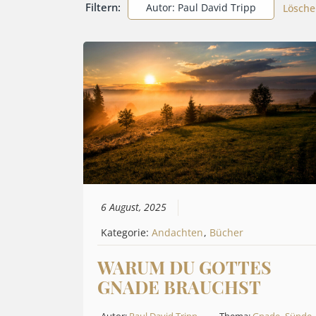
Filtern:
Autor: Paul David Tripp
Lösche
6 August, 2025
Kategorie:
Andachten
,
Bücher
WARUM DU GOTTES
GNADE BRAUCHST
Autor:
Paul David Tripp
Thema:
Gnade
,
Sünde