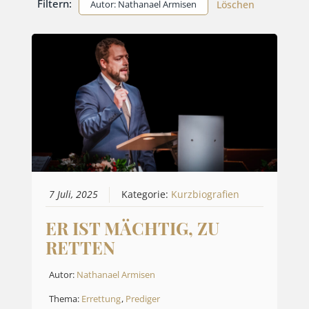
Filtern:
Autor: Nathanael Armisen
Löschen
7 Juli, 2025
Kategorie:
Kurzbiografien
ER IST MÄCHTIG, ZU
RETTEN
Autor:
Nathanael Armisen
Thema:
Errettung
,
Prediger