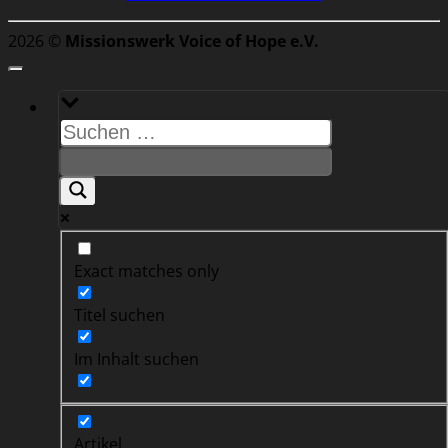
2026 ©
Missionswerk Voice of Hope e.V.
Exact matches only
Titel suchen
Im Inhalt suchen
Artikel