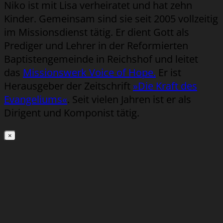
Niko ist mit Lisa verheiratet und hat zehn
Kinder. Gemeinsam sind sie seit 2005 vollzeitig
im Missionsdienst tätig. Er dient Gott als
Prediger und Lehrer in der Reformierten
Baptistengemeinde in Reichshof und leitet
das
Missionswerk Voice of Hope.
Er ist
Herausgeber der Zeitschrift
»Die Kraft des
Evangeliums«
. Seit vielen Jahren ist er als
Dirigent und Komponist tätig.
×