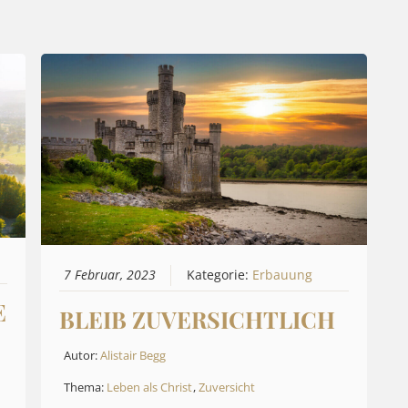
7 Februar, 2023
Kategorie:
Erbauung
E
BLEIB ZUVERSICHTLICH
Autor:
Alistair Begg
Thema:
Leben als Christ
,
Zuversicht