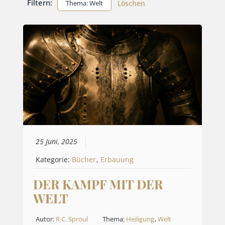
Filtern:
Thema: Welt
Löschen
25 Juni, 2025
Kategorie:
Bücher
,
Erbauung
DER KAMPF MIT DER
WELT
Autor:
R.C. Sproul
Thema:
Heiligung
,
Welt