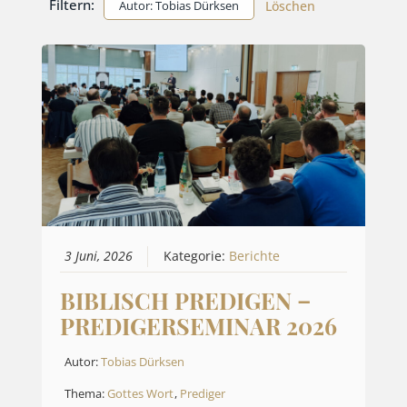
Filtern:
Autor: Tobias Dürksen
Löschen
3 Juni, 2026
Kategorie:
Berichte
BIBLISCH PREDIGEN –
PREDIGERSEMINAR 2026
Autor:
Tobias Dürksen
Thema:
Gottes Wort
,
Prediger