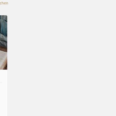
schen
N