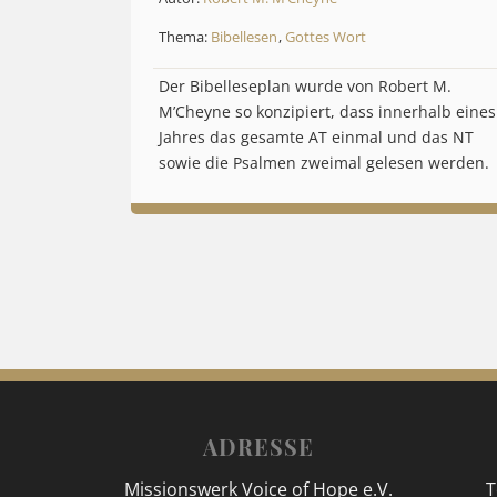
Thema:
Bibellesen
,
Gottes Wort
Der Bibelleseplan wurde von Robert M.
M’Cheyne so konzipiert, dass innerhalb eines
Jahres das gesamte AT einmal und das NT
sowie die Psalmen zweimal gelesen werden.
ADRESSE
Missionswerk Voice of Hope e.V.
T