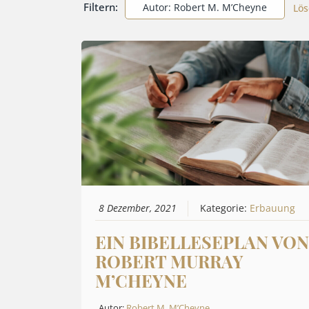
Filtern:
Autor: Robert M. M’Cheyne
Lö
8 Dezember, 2021
Kategorie:
Erbauung
EIN BIBELLESEPLAN VO
ROBERT MURRAY
M’CHEYNE
Autor:
Robert M. M’Cheyne