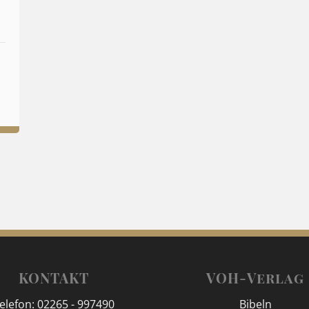
KONTAKT
VOH-Verlag
elefon: 02265 - 997490
Bibeln