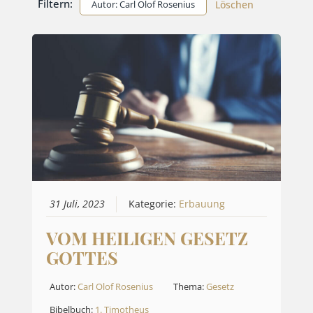
Filtern:
Autor: Carl Olof Rosenius
Löschen
31 Juli, 2023
Kategorie:
Erbauung
VOM HEILIGEN GESETZ
GOTTES
Autor:
Carl Olof Rosenius
Thema:
Gesetz
Bibelbuch:
1. Timotheus