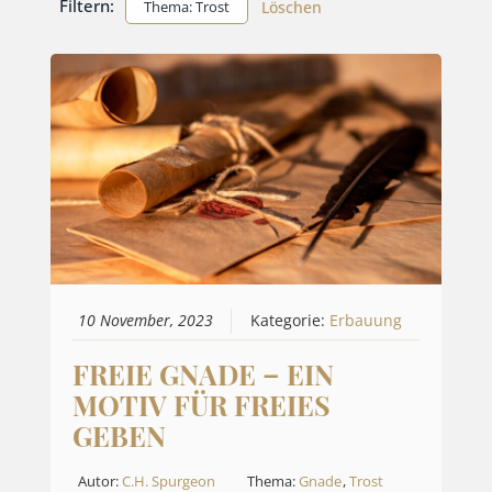
Filtern:
Thema: Trost
Löschen
10 November, 2023
Kategorie:
Erbauung
FREIE GNADE – EIN
MOTIV FÜR FREIES
GEBEN
Autor:
C.H. Spurgeon
Thema:
Gnade
,
Trost