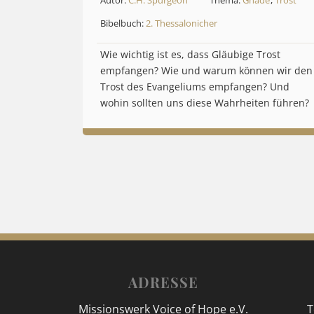
Autor:
C.H. Spurgeon
Thema:
Gnade
,
Trost
Bibelbuch:
2. Thessalonicher
Wie wichtig ist es, dass Gläubige Trost
empfangen? Wie und warum können wir den
Trost des Evangeliums empfangen? Und
wohin sollten uns diese Wahrheiten führen?
ADRESSE
Missionswerk Voice of Hope e.V.
T