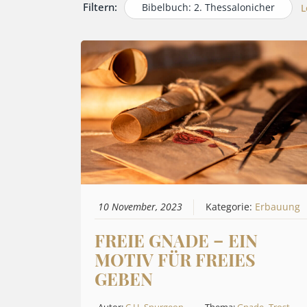
Filtern:
Bibelbuch: 2. Thessalonicher
L
10 November, 2023
Kategorie:
Erbauung
FREIE GNADE – EIN
MOTIV FÜR FREIES
GEBEN