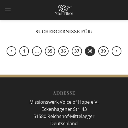
Zum
Inhalt
springen
SUCHERGEBNISSE FÜR:
1
…
35
36
37
38
39
ADRESSE
Missionswerk Voice of Hope e.V.
Eckenhagener Str. 43
51580 Reichshof-Mittelagger
Deutschland