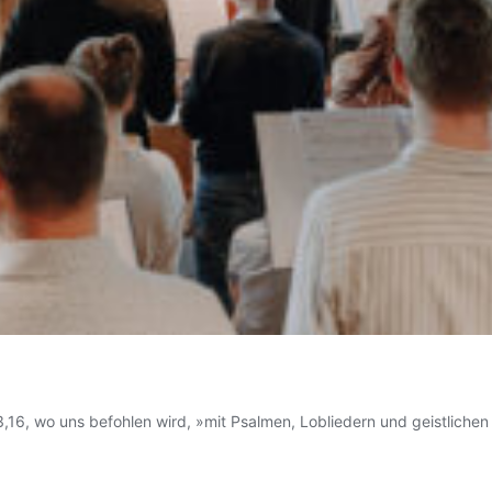
r 3,16, wo uns befohlen wird, »mit Psalmen, Lobliedern und geistlich