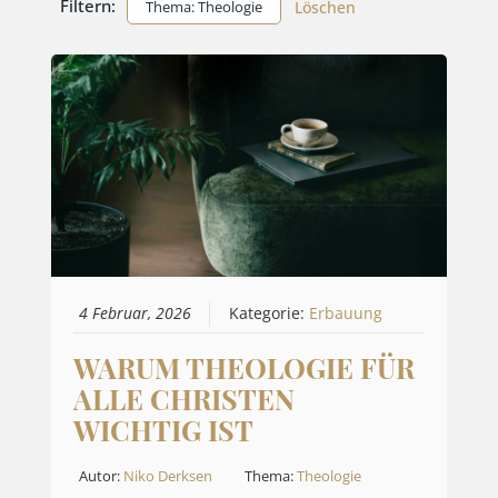
Filtern:
Thema: Theologie
Löschen
4 Februar, 2026
Kategorie:
Erbauung
WARUM THEOLOGIE FÜR
ALLE CHRISTEN
WICHTIG IST
Autor:
Niko Derksen
Thema:
Theologie