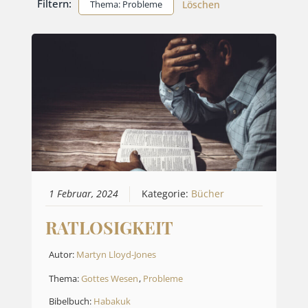
Filtern:
Thema: Probleme
Löschen
1 Februar, 2024
Kategorie:
Bücher
RATLOSIGKEIT
Autor:
Martyn Lloyd-Jones
Thema:
Gottes Wesen
,
Probleme
Bibelbuch:
Habakuk