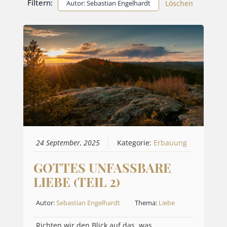
Filtern:
Autor: Sebastian Engelhardt
Löschen
24 September, 2025
Kategorie:
Erbauung
GOTTES UNFASSBARE
LIEBE (TEIL 2)
Autor:
Sebastian Engelhardt
Thema:
Liebe
Richten wir den Blick auf das, was